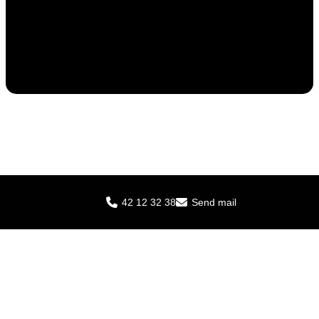
© Spycap A/S – CVR: 33778201
42 12 32 38
Send mail