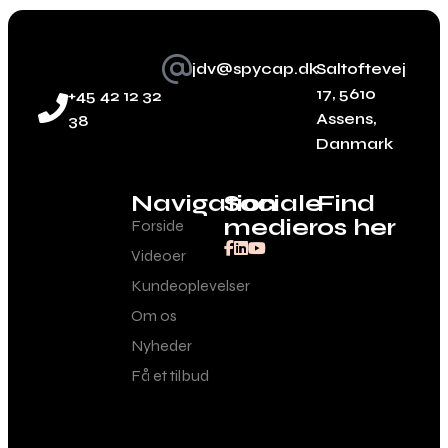
jdv@spycap.dk
Saltoftevej
17, 5610
+45 42 12 32
Assens,
38
Danmark
Navigation
Sociale
Find
medier
os her
Forside
Videoer
Kundeoplevelser
Om os
Nyheder
Få et tilbud