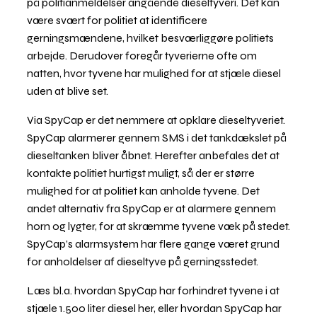
på politianmeldelser angående dieseltyveri. Det kan
være svært for politiet at identificere
gerningsmændene, hvilket besværliggøre politiets
arbejde. Derudover foregår tyverierne ofte om
natten, hvor tyvene har mulighed for at stjæle diesel
uden at blive set.
Via SpyCap er det nemmere at opklare dieseltyveriet.
SpyCap alarmerer gennem SMS i det tankdækslet på
dieseltanken bliver åbnet. Herefter anbefales det at
kontakte politiet hurtigst muligt, så der er større
mulighed for at politiet kan anholde tyvene. Det
andet alternativ fra SpyCap er at alarmere gennem
horn og lygter, for at skræmme tyvene væk på stedet.
SpyCap’s alarmsystem har flere gange været grund
for anholdelser af dieseltyve på gerningsstedet.
Læs bl.a. hvordan SpyCap har forhindret tyvene i at
stjæle 1.500 liter diesel her, eller hvordan SpyCap har