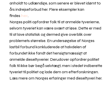
anholdt to udlændige, som senere er blevet idømt to
års indrejseforbud her. Flere eksempler kan
findes
her
.
Norges politi opfordrer folk til at anmelde tyverierne,
selvom tyveriet kan være svært at løse. Dette er med
til at lave statistisk og dermed give overblik over
problemets størrelse. En undersøgelse af Norges
lastbil forbund konkluderede at halvdelen af
forbundet ikke fandt det hensigtsmæssigt at
anmelde dieseltyverier. Derudover opfordrer politiet
folk til ikke bør begå selvtægt, men i stedet indberette
tyveriet til politiet og lade dem om efterforskningen.
Læs mere om Norges erfaringer med dieseltyveri her.